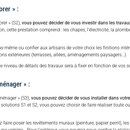
rer » :
orer » (S2),
vous pouvez décider de vous investir dans les travau
n, cette prestation comprend : les chapes, l’électricité, la plombe
s-même ou confier aux artisans de votre choix les finitions intéri
itions extérieures (terrasses, allées, aménagements paysagers…).
iveau de détails des travaux sera à fixer en fonction de vos s
ménager » :
ménager » (S3),
vous pouvez décider de vous installer dans votr
lutions S1 et S2, vous pouvez choisir de faire réaliser toute ou
ez faire poser les revêtements muraux (peinture, papier peint), les
une verrière… Pour l’extérieur, vous pourrez nous confier la réali