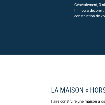
Généralement, 3 niv
finir ou à décorer 
construction de vo
LA MAISON « HORS
Faire construire une
maison à oss