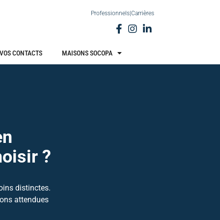
Professionnels
|
Carrières
VOS CONTACTS
MAISONS SOCOPA
en
oisir ?
ins distinctes.
ions attendues