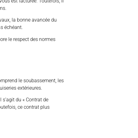
us est facturée. Toutefois, il
ans.
ravaux, la bonne avancée du
as échéant.
core le respect des normes
comprend le soubassement, les
uiseries extérieures.
 Il s’agit du « Contrat de
tefois, ce contrat plus