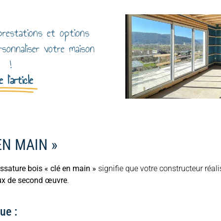
restations et options
sonnaliser votre maison
!
e l'article
EN MAIN »
sature bois « clé en main »
signifie que votre constructeur réali
ux de second œuvre
.
ue :