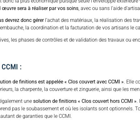
t donc la plus économique puisque seule l’enveloppe extérieure vo
 œuvre sera à réaliser par vos soins
, avec ou sans l’aide d’artis
s devrez donc gérer
l’achat des matériaux, la réalisation des t
’embauche, la coordination et la facturation de vos artisans le c
ives, les phases de contrôles et de validation des travaux ou en
 CCMI :
ution de finitions est appelée « Clos couvert avec CCMI »
. Elle 
ieurs, la charpente, la couverture et zinguerie, ainsi que les men
également une
solution de finitions « Clos couvert hors CCMI »
.
end pas le soubassement et où les isolants sont optionnels. Tou
utant de garanties que le CCMI.