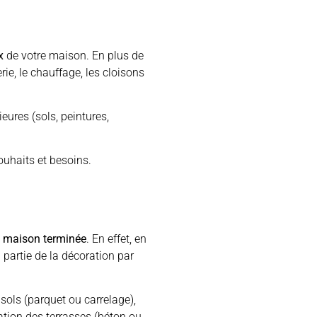
x
de votre maison. En plus de
rie, le chauffage, les cloisons
eures (sols, peintures,
ouhaits et besoins.
e maison terminée
. En effet, en
 partie de la décoration par
 sols (parquet ou carrelage),
sation des terrasses (béton ou