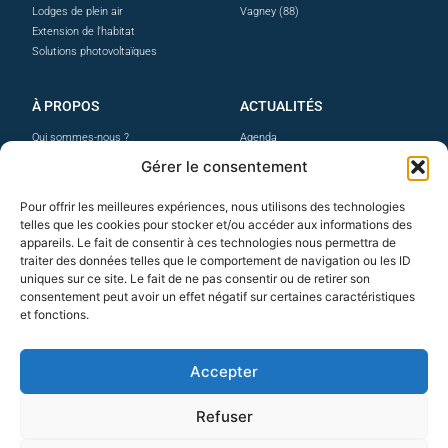
Lodges de plein air
Vagney (88)
Extension de l'habitat
Solutions photovoltaïques
À PROPOS
ACTUALITÉS
Qui sommes-nous ?
Agenda
La maison ossature bois
Facebook
Gérer le consentement
Prestations & options
Instagram
Nos avis clients
Linkedin
Pour offrir les meilleures expériences, nous utilisons des technologies
Professionnels
telles que les cookies pour stocker et/ou accéder aux informations des
Carrières
appareils. Le fait de consentir à ces technologies nous permettra de
traiter des données telles que le comportement de navigation ou les ID
uniques sur ce site. Le fait de ne pas consentir ou de retirer son
CONTACT
consentement peut avoir un effet négatif sur certaines caractéristiques
et fonctions.
Siège social
3 route de Crosery
88120 VAGNEY
Accepter
+33 (0)3 29 24 78 31
Refuser
Contactez-nous