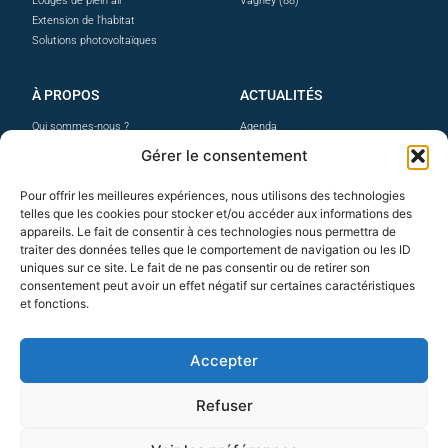
Lodges de plein air
Vagney (88)
Extension de l'habitat
Solutions photovoltaïques
À PROPOS
ACTUALITÉS
Qui sommes-nous ?
Agenda
La maison ossature bois
Facebook
Gérer le consentement
Prestations & options
Instagram
Nos avis clients
Linkedin
Pour offrir les meilleures expériences, nous utilisons des technologies
Professionnels
telles que les cookies pour stocker et/ou accéder aux informations des
Carrières
appareils. Le fait de consentir à ces technologies nous permettra de
traiter des données telles que le comportement de navigation ou les ID
uniques sur ce site. Le fait de ne pas consentir ou de retirer son
CONTACT
consentement peut avoir un effet négatif sur certaines caractéristiques
et fonctions.
Siège social
3 route de Crosery
88120 VAGNEY
Accepter
+33 (0)3 29 24 78 31
Refuser
Contactez-nous