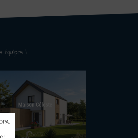
s équipes !
Maison Céleste
OPA.
e !