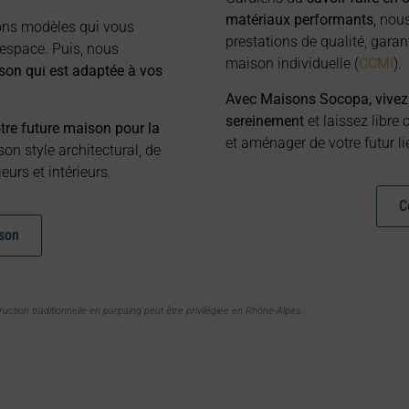
matériaux performants
, nou
ons modèles qui vous
prestations de qualité, garan
’espace. Puis, nous
maison individuelle (
CCMI
).
son qui est adaptée à vos
Avec Maisons Socopa, vivez l
sereinement
et laissez libre
re future maison pour la
et aménager de votre futur lie
on style architectural, de
urs et intérieurs.
C
ison
ruction traditionnelle en parpaing peut être privilégiée en Rhône-Alpes.