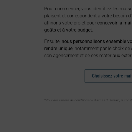
Pour commencer, vous identifiez les mais
plaisent et correspondent à votre besoin d
affinons votre projet pour
concevoir la mai
goûts et à votre budget
.
Ensuite,
nous personnalisons ensemble vot
rendre unique
, notamment par le choix de s
son agencement et de ses matériaux extérie
Choisissez votre ma
*Pour des raisons de conditions ou d’accès du terrain, la const