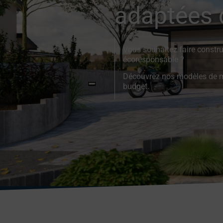
adaptées 
Vous souhaitez faire constru
écoresponsable ?
Découvrez nos modèles de ma
budget.