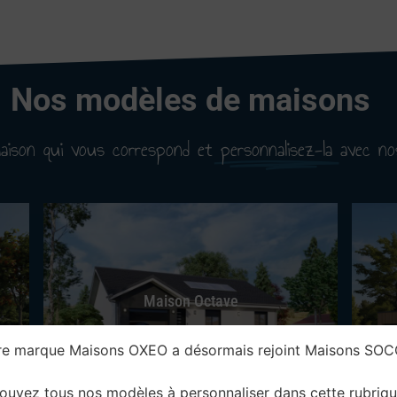
Nos modèles de maisons
maison qui vous correspond et
personnalisez-la
avec no
Maison Octave
re marque Maisons OXEO a désormais rejoint Maisons SOC
ouvez tous nos modèles à personnaliser dans cette rubriqu