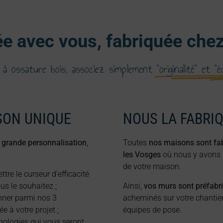
e avec vous, fabriquée che
 à ossature bois, associez simplement
"originalité" et "
SON UNIQUE
NOUS LA FABRI
 grande personnalisation
,
Toutes
nos maisons sont fab
les Vosges
où nous y avons i
de votre maison.
ttre le curseur d’efficacité
us le souhaitez ;
Ainsi,
vos murs sont préfabriq
onner parmi nos 3
acheminés sur votre chantie
e à votre projet ;
équipes de pose.
chnologies qui vous seront