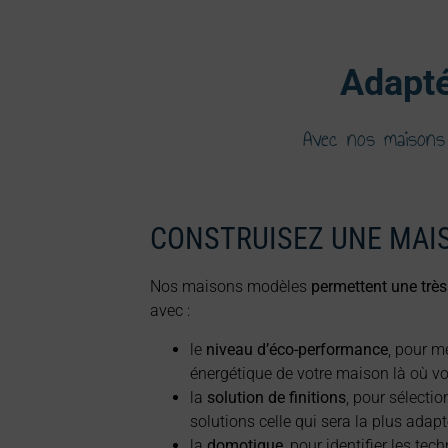
Adapté
Avec nos maisons
CONSTRUISEZ UNE MAI
Nos maisons modèles
permettent une très
avec :
le
niveau d’éco-performance
, pour me
énergétique de votre maison là où vo
la
solution de finitions
, pour sélecti
solutions celle qui sera la plus adapté
la
domotique
, pour identifier les te