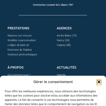
Constructeur ossature bois depuis 1967
PRESTATIONS
AGENCES
Maisons sur mesure
Aix-les-Bains (73)
Modèles à personnaliser
Nancy (54)
Lodges de plein air
Vagney (88)
Extension de l'habitat
Solutions photovoltaïques
À PROPOS
ACTUALITÉS
Qui sommes-nous ?
Agenda
La maison ossature bois
Facebook
Gérer le consentement
Prestations & options
Instagram
Nos avis clients
Linkedin
Pour offrir les meilleures expériences, nous utilisons des technologies
Professionnels
telles que les cookies pour stocker et/ou accéder aux informations des
Carrières
appareils. Le fait de consentir à ces technologies nous permettra de
traiter des données telles que le comportement de navigation ou les ID